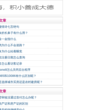
文章
漫情诗七言绝句
象的长鼻子有什么用？
险一金指什么
鸽为什么不会迷路？
象为什么站着睡觉
信注册日期怎么查询
音怎么看访客记录
Phone8怎么关闭后台程序
0085和10086有什么区别呢？
是选择城市买房还是农村建房呢？
文章
贷审核没通过首付怎么办呢？
动产证和房产证的区别
脑关机快捷键是什么