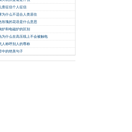
么查征信个人征信
球为什么不适合人类居住
色玫瑰的花语是什么意思
陶炉和电磁炉的区别
鸟为什么在高压线上不会被触电
代人称呼别人的尊称
经中的绝美句子