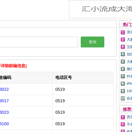
热门
浪
大
查询
五
信
大
看详细邮编信息)
微
抖
政编码
电话区号
i
3022
0519
1
你
3017
0519
推荐
3023
0519
房
3100
0519
不
电