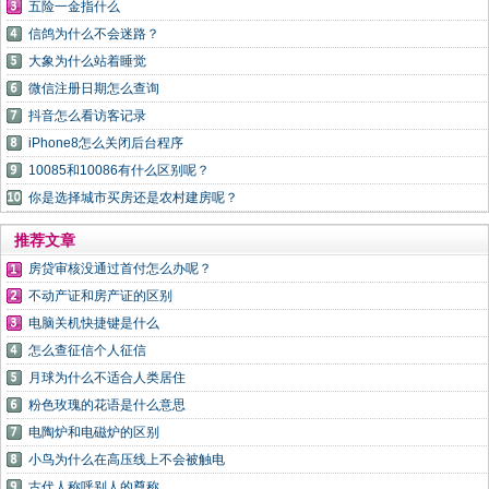
五险一金指什么
信鸽为什么不会迷路？
大象为什么站着睡觉
微信注册日期怎么查询
抖音怎么看访客记录
iPhone8怎么关闭后台程序
10085和10086有什么区别呢？
你是选择城市买房还是农村建房呢？
推荐文章
房贷审核没通过首付怎么办呢？
不动产证和房产证的区别
电脑关机快捷键是什么
怎么查征信个人征信
月球为什么不适合人类居住
粉色玫瑰的花语是什么意思
电陶炉和电磁炉的区别
小鸟为什么在高压线上不会被触电
古代人称呼别人的尊称