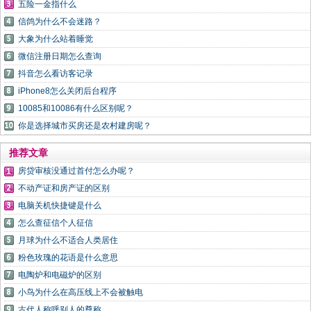
五险一金指什么
信鸽为什么不会迷路？
大象为什么站着睡觉
微信注册日期怎么查询
抖音怎么看访客记录
iPhone8怎么关闭后台程序
10085和10086有什么区别呢？
你是选择城市买房还是农村建房呢？
推荐文章
房贷审核没通过首付怎么办呢？
不动产证和房产证的区别
电脑关机快捷键是什么
怎么查征信个人征信
月球为什么不适合人类居住
粉色玫瑰的花语是什么意思
电陶炉和电磁炉的区别
小鸟为什么在高压线上不会被触电
古代人称呼别人的尊称