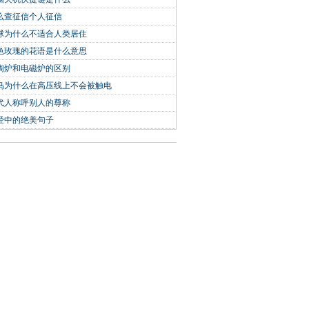
么查征信个人征信
球为什么不适合人类居住
色玫瑰的花语是什么意思
陶炉和电磁炉的区别
鸟为什么在高压线上不会被触电
代人称呼别人的尊称
经中的绝美句子