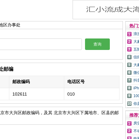
村地区办事处
热门
浪
大
查询
五
信
大
处邮编
微
抖
邮政编码
电话区号
i
102611
010
1
你
北京市大兴区邮政编码，及其 北京市大兴区下属地市、区县的邮
推荐
房
不
电