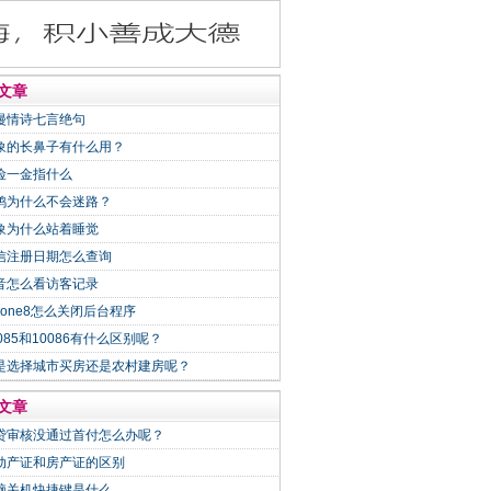
文章
漫情诗七言绝句
象的长鼻子有什么用？
险一金指什么
鸽为什么不会迷路？
象为什么站着睡觉
信注册日期怎么查询
音怎么看访客记录
Phone8怎么关闭后台程序
0085和10086有什么区别呢？
是选择城市买房还是农村建房呢？
文章
贷审核没通过首付怎么办呢？
动产证和房产证的区别
脑关机快捷键是什么