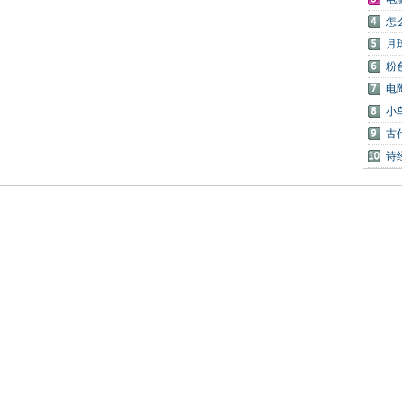
怎
月
粉
电
小
古
诗