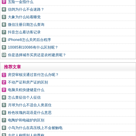
五险一金指什么
信鸽为什么不会迷路？
大象为什么站着睡觉
微信注册日期怎么查询
抖音怎么看访客记录
iPhone8怎么关闭后台程序
10085和10086有什么区别呢？
你是选择城市买房还是农村建房呢？
推荐文章
房贷审核没通过首付怎么办呢？
不动产证和房产证的区别
电脑关机快捷键是什么
怎么查征信个人征信
月球为什么不适合人类居住
粉色玫瑰的花语是什么意思
电陶炉和电磁炉的区别
小鸟为什么在高压线上不会被触电
古代人称呼别人的尊称