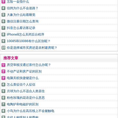
五险一金指什么
信鸽为什么不会迷路？
大象为什么站着睡觉
微信注册日期怎么查询
抖音怎么看访客记录
iPhone8怎么关闭后台程序
10085和10086有什么区别呢？
你是选择城市买房还是农村建房呢？
推荐文章
房贷审核没通过首付怎么办呢？
不动产证和房产证的区别
电脑关机快捷键是什么
怎么查征信个人征信
月球为什么不适合人类居住
粉色玫瑰的花语是什么意思
电陶炉和电磁炉的区别
小鸟为什么在高压线上不会被触电
古代人称呼别人的尊称