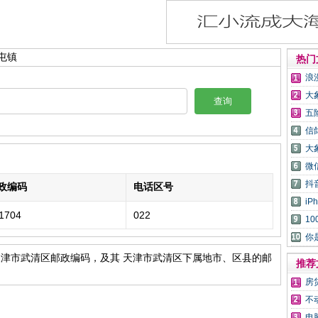
屯镇
热门
浪
大
查询
五
信
大
微
抖
政编码
电话区号
i
1704
022
1
你
天津市武清区邮政编码，及其 天津市武清区下属地市、区县的邮
推荐
房
不
电