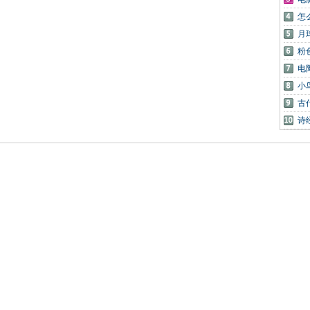
怎
月
粉
电
小
古
诗