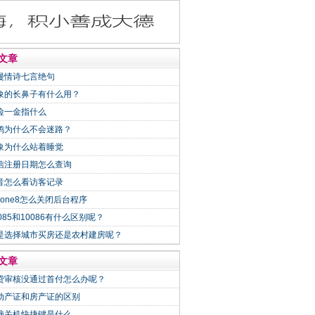
文章
漫情诗七言绝句
象的长鼻子有什么用？
险一金指什么
鸽为什么不会迷路？
象为什么站着睡觉
信注册日期怎么查询
音怎么看访客记录
Phone8怎么关闭后台程序
0085和10086有什么区别呢？
是选择城市买房还是农村建房呢？
文章
贷审核没通过首付怎么办呢？
动产证和房产证的区别
脑关机快捷键是什么