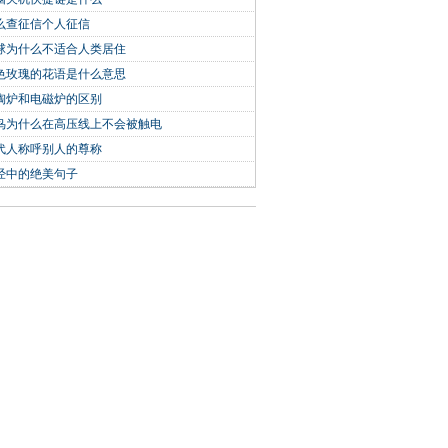
么查征信个人征信
球为什么不适合人类居住
色玫瑰的花语是什么意思
陶炉和电磁炉的区别
鸟为什么在高压线上不会被触电
代人称呼别人的尊称
经中的绝美句子