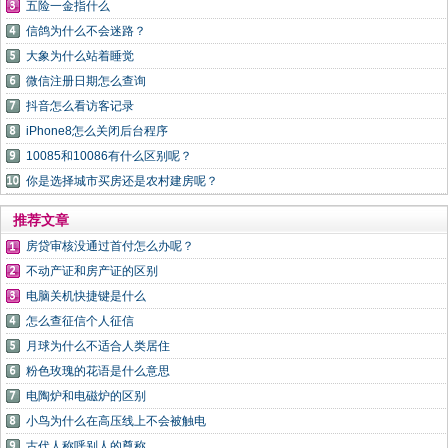
五险一金指什么
信鸽为什么不会迷路？
大象为什么站着睡觉
微信注册日期怎么查询
抖音怎么看访客记录
iPhone8怎么关闭后台程序
10085和10086有什么区别呢？
你是选择城市买房还是农村建房呢？
推荐文章
房贷审核没通过首付怎么办呢？
不动产证和房产证的区别
电脑关机快捷键是什么
怎么查征信个人征信
月球为什么不适合人类居住
粉色玫瑰的花语是什么意思
电陶炉和电磁炉的区别
小鸟为什么在高压线上不会被触电
古代人称呼别人的尊称