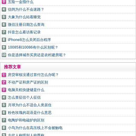
五险一金指什么
信鸽为什么不会迷路？
大象为什么站着睡觉
微信注册日期怎么查询
抖音怎么看访客记录
iPhone8怎么关闭后台程序
10085和10086有什么区别呢？
你是选择城市买房还是农村建房呢？
推荐文章
房贷审核没通过首付怎么办呢？
不动产证和房产证的区别
电脑关机快捷键是什么
怎么查征信个人征信
月球为什么不适合人类居住
粉色玫瑰的花语是什么意思
电陶炉和电磁炉的区别
小鸟为什么在高压线上不会被触电
古代人称呼别人的尊称