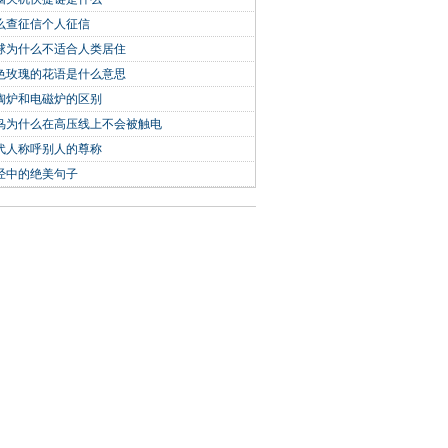
么查征信个人征信
球为什么不适合人类居住
色玫瑰的花语是什么意思
陶炉和电磁炉的区别
鸟为什么在高压线上不会被触电
代人称呼别人的尊称
经中的绝美句子