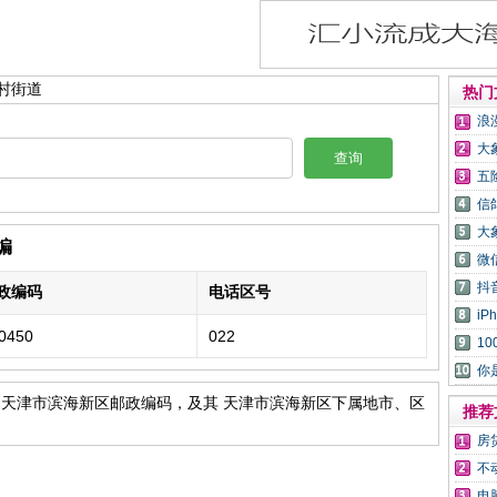
新村街道
热门
浪
大
查询
五
信
大
编
微
抖
政编码
电话区号
i
0450
022
1
你
 天津市滨海新区邮政编码，及其 天津市滨海新区下属地市、区
推荐
房
不
电