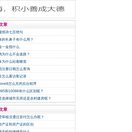
文章
漫情诗七言绝句
象的长鼻子有什么用？
险一金指什么
鸽为什么不会迷路？
象为什么站着睡觉
信注册日期怎么查询
音怎么看访客记录
Phone8怎么关闭后台程序
0085和10086有什么区别呢？
是选择城市买房还是农村建房呢？
文章
贷审核没通过首付怎么办呢？
动产证和房产证的区别
脑关机快捷键是什么