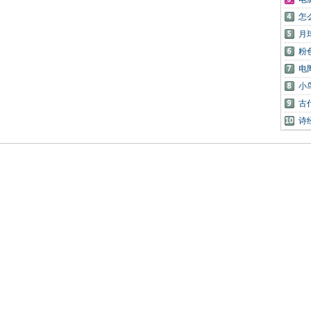
怎
月
粉
电
小
古
诗