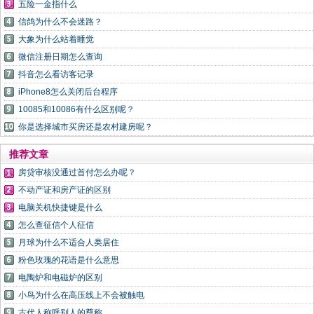
五险一金指什么
信鸽为什么不会迷路？
大象为什么站着睡觉
微信注册日期怎么查询
抖音怎么看访客记录
iPhone8怎么关闭后台程序
10085和10086有什么区别呢？
你是选择城市买房还是农村建房呢？
推荐文章
房贷审核没通过首付怎么办呢？
不动产证和房产证的区别
电脑关机快捷键是什么
怎么查征信个人征信
月球为什么不适合人类居住
粉色玫瑰的花语是什么意思
电陶炉和电磁炉的区别
小鸟为什么在高压线上不会被触电
古代人称呼别人的尊称