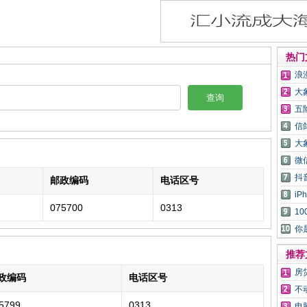
热门
浪
大
查询
五
信
大
微
抖
邮政编码
电话区号
i
075700
0313
1
你
推荐
房
政编码
电话区号
不
5799
0313
电