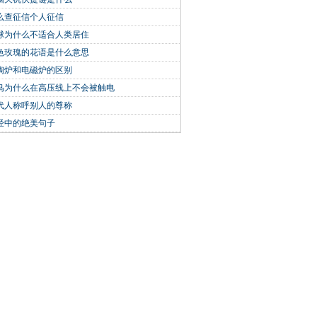
么查征信个人征信
球为什么不适合人类居住
色玫瑰的花语是什么意思
陶炉和电磁炉的区别
鸟为什么在高压线上不会被触电
代人称呼别人的尊称
经中的绝美句子