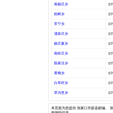
南杨庄乡
07
柏树乡
07
常宁乡
07
涌泉庄乡
07
杨庄窠乡
07
南岭庄乡
07
陈家洼乡
07
黄梅乡
07
白草村乡
07
草沟堡乡
07
本页面为您提供 张家口市蔚县邮编、 
政编码信息。