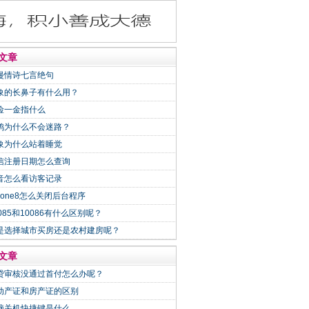
文章
漫情诗七言绝句
象的长鼻子有什么用？
险一金指什么
鸽为什么不会迷路？
象为什么站着睡觉
信注册日期怎么查询
音怎么看访客记录
Phone8怎么关闭后台程序
0085和10086有什么区别呢？
是选择城市买房还是农村建房呢？
文章
贷审核没通过首付怎么办呢？
动产证和房产证的区别
脑关机快捷键是什么