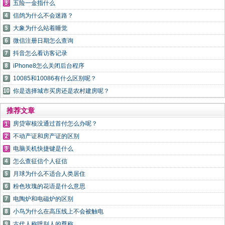
五险一金指什么
信鸽为什么不会迷路？
大象为什么站着睡觉
微信注册日期怎么查询
抖音怎么看访客记录
iPhone8怎么关闭后台程序
10085和10086有什么区别呢？
你是选择城市买房还是农村建房呢？
推荐文章
房贷审核没通过首付怎么办呢？
不动产证和房产证的区别
电脑关机快捷键是什么
怎么查征信个人征信
月球为什么不适合人类居住
粉色玫瑰的花语是什么意思
电陶炉和电磁炉的区别
小鸟为什么在高压线上不会被触电
古代人称呼别人的尊称