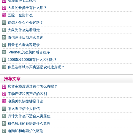
浪漫情诗七言绝句
大象的长鼻子有什么用？
五险一金指什么
信鸽为什么不会迷路？
大象为什么站着睡觉
微信注册日期怎么查询
抖音怎么看访客记录
iPhone8怎么关闭后台程序
10085和10086有什么区别呢？
你是选择城市买房还是农村建房呢？
推荐文章
房贷审核没通过首付怎么办呢？
不动产证和房产证的区别
电脑关机快捷键是什么
怎么查征信个人征信
月球为什么不适合人类居住
粉色玫瑰的花语是什么意思
电陶炉和电磁炉的区别