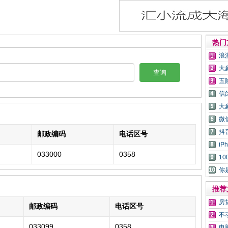
热门
浪
大
查询
五
信
大
微
抖
邮政编码
电话区号
i
033000
0358
1
你
推荐
房
邮政编码
电话区号
不
033099
0358
电