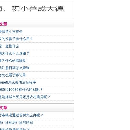
文章
漫情诗七言绝句
象的长鼻子有什么用？
险一金指什么
鸽为什么不会迷路？
象为什么站着睡觉
信注册日期怎么查询
音怎么看访客记录
Phone8怎么关闭后台程序
0085和10086有什么区别呢？
是选择城市买房还是农村建房呢？
文章
贷审核没通过首付怎么办呢？
动产证和房产证的区别
脑关机快捷键是什么