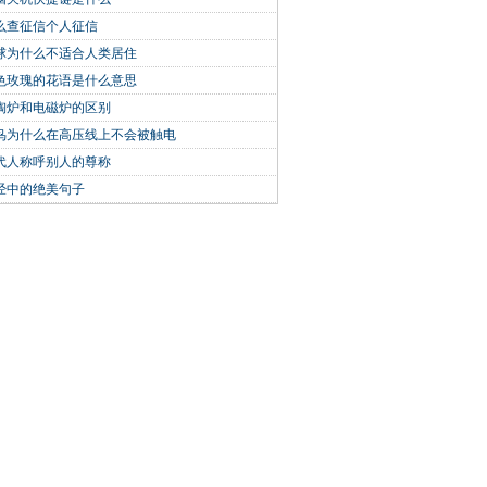
么查征信个人征信
球为什么不适合人类居住
色玫瑰的花语是什么意思
陶炉和电磁炉的区别
鸟为什么在高压线上不会被触电
代人称呼别人的尊称
经中的绝美句子