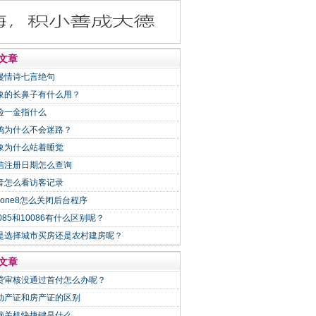
文章
漫情诗七言绝句
象的长鼻子有什么用？
险一金指什么
鸽为什么不会迷路？
象为什么站着睡觉
信注册日期怎么查询
音怎么看访客记录
Phone8怎么关闭后台程序
0085和10086有什么区别呢？
是选择城市买房还是农村建房呢？
文章
贷审核没通过首付怎么办呢？
动产证和房产证的区别
脑关机快捷键是什么