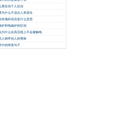
么查征信个人征信
球为什么不适合人类居住
色玫瑰的花语是什么意思
陶炉和电磁炉的区别
鸟为什么在高压线上不会被触电
代人称呼别人的尊称
经中的绝美句子