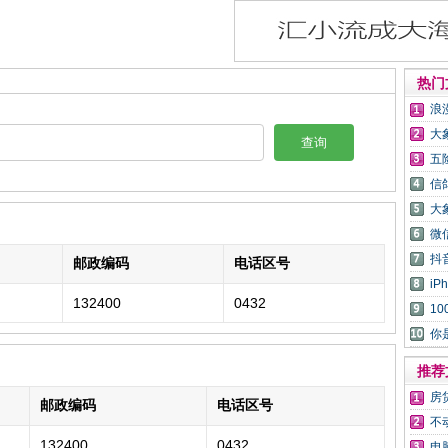
热门
浪
大
查询
五
信
大
微
抖
邮政编码
电话区号
i
132400
0432
1
你
推荐
房
邮政编码
电话区号
不
132400
0432
电