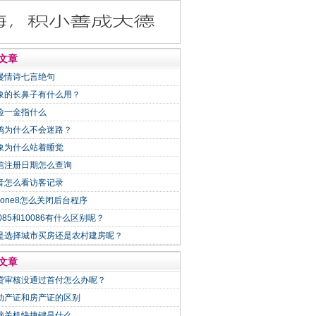
文章
漫情诗七言绝句
象的长鼻子有什么用？
险一金指什么
鸽为什么不会迷路？
象为什么站着睡觉
信注册日期怎么查询
音怎么看访客记录
Phone8怎么关闭后台程序
0085和10086有什么区别呢？
是选择城市买房还是农村建房呢？
文章
贷审核没通过首付怎么办呢？
动产证和房产证的区别
脑关机快捷键是什么