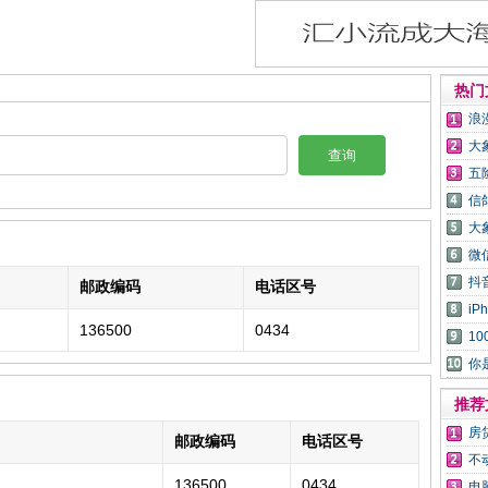
热门
浪
大
查询
五
信
大
微
抖
邮政编码
电话区号
i
136500
0434
1
你
推荐
房
邮政编码
电话区号
不
136500
0434
电