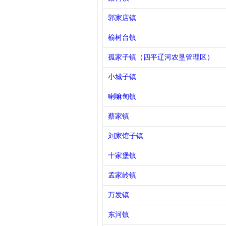
郭家店镇
榆树台镇
孤家子镇（四平辽河农垦管理区）
小城子镇
喇嘛甸镇
蔡家镇
刘家馆子镇
十家堡镇
孟家岭镇
万发镇
东河镇