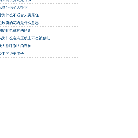
么查征信个人征信
球为什么不适合人类居住
色玫瑰的花语是什么意思
陶炉和电磁炉的区别
鸟为什么在高压线上不会被触电
代人称呼别人的尊称
经中的绝美句子