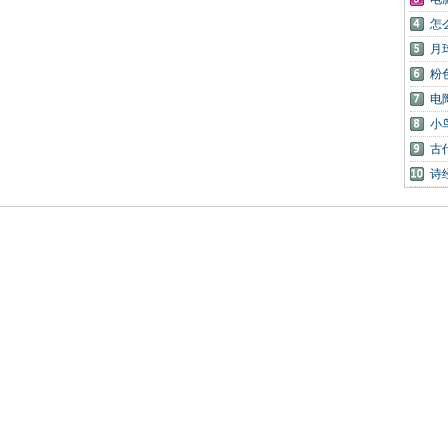
怎
月
粉
电
小
古
诗