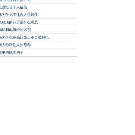
么查征信个人征信
球为什么不适合人类居住
色玫瑰的花语是什么意思
陶炉和电磁炉的区别
鸟为什么在高压线上不会被触电
代人称呼别人的尊称
经中的绝美句子