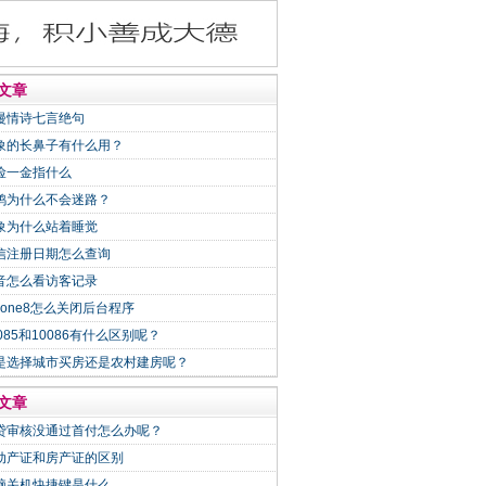
文章
漫情诗七言绝句
象的长鼻子有什么用？
险一金指什么
鸽为什么不会迷路？
象为什么站着睡觉
信注册日期怎么查询
音怎么看访客记录
Phone8怎么关闭后台程序
0085和10086有什么区别呢？
是选择城市买房还是农村建房呢？
文章
贷审核没通过首付怎么办呢？
动产证和房产证的区别
脑关机快捷键是什么