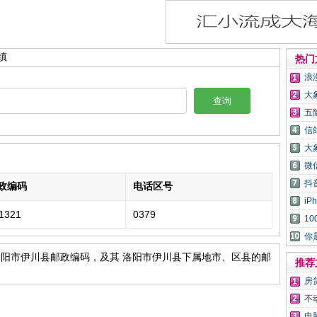
镇
热门
浪
大
查询
五
信
大
微
抖
政编码
电话区号
i
1321
0379
1
你
洛阳市伊川县邮政编码，及其 洛阳市伊川县下属地市、区县的邮
推荐
房
不
电