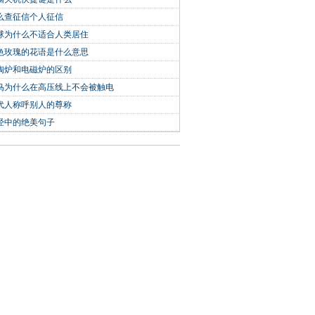
么查征信个人征信
球为什么不适合人类居住
色玫瑰的花语是什么意思
陶炉和电磁炉的区别
鸟为什么在高压线上不会被触电
代人称呼别人的尊称
经中的绝美句子