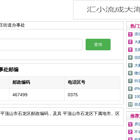
高庄街道办事处
热门
浪
大
查询
五
信
大
事处邮编
微
抖
邮政编码
电话区号
i
467499
0375
1
你
 平顶山市石龙区邮政编码，及其 平顶山市石龙区下属地市、区
推荐
房
不
电