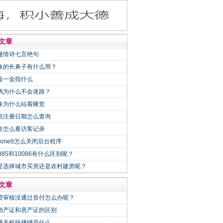
文章
漫情诗七言绝句
象的长鼻子有什么用？
险一金指什么
鸽为什么不会迷路？
象为什么站着睡觉
信注册日期怎么查询
音怎么看访客记录
Phone8怎么关闭后台程序
0085和10086有什么区别呢？
是选择城市买房还是农村建房呢？
文章
贷审核没通过首付怎么办呢？
动产证和房产证的区别
脑关机快捷键是什么