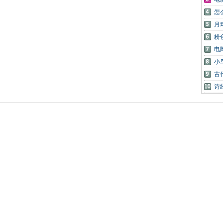
怎
月
粉
电
小
古
诗