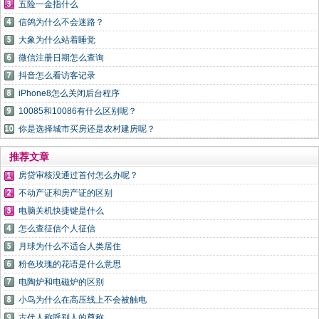
五险一金指什么
信鸽为什么不会迷路？
大象为什么站着睡觉
微信注册日期怎么查询
抖音怎么看访客记录
iPhone8怎么关闭后台程序
10085和10086有什么区别呢？
你是选择城市买房还是农村建房呢？
推荐文章
房贷审核没通过首付怎么办呢？
不动产证和房产证的区别
电脑关机快捷键是什么
怎么查征信个人征信
月球为什么不适合人类居住
粉色玫瑰的花语是什么意思
电陶炉和电磁炉的区别
小鸟为什么在高压线上不会被触电
古代人称呼别人的尊称