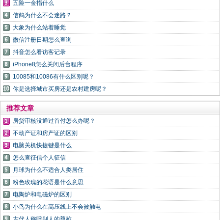
五险一金指什么
信鸽为什么不会迷路？
大象为什么站着睡觉
微信注册日期怎么查询
抖音怎么看访客记录
iPhone8怎么关闭后台程序
10085和10086有什么区别呢？
你是选择城市买房还是农村建房呢？
推荐文章
房贷审核没通过首付怎么办呢？
不动产证和房产证的区别
电脑关机快捷键是什么
怎么查征信个人征信
月球为什么不适合人类居住
粉色玫瑰的花语是什么意思
电陶炉和电磁炉的区别
小鸟为什么在高压线上不会被触电
古代人称呼别人的尊称