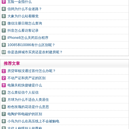
五险一金指什么
信鸽为什么不会迷路？
大象为什么站着睡觉
微信注册日期怎么查询
抖音怎么看访客记录
iPhone8怎么关闭后台程序
10085和10086有什么区别呢？
你是选择城市买房还是农村建房呢？
推荐文章
房贷审核没通过首付怎么办呢？
不动产证和房产证的区别
电脑关机快捷键是什么
怎么查征信个人征信
月球为什么不适合人类居住
粉色玫瑰的花语是什么意思
电陶炉和电磁炉的区别
小鸟为什么在高压线上不会被触电
古代人称呼别人的尊称