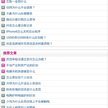
五险一金指什么
信鸽为什么不会迷路？
大象为什么站着睡觉
微信注册日期怎么查询
抖音怎么看访客记录
iPhone8怎么关闭后台程序
10085和10086有什么区别呢？
你是选择城市买房还是农村建房呢？
推荐文章
房贷审核没通过首付怎么办呢？
不动产证和房产证的区别
电脑关机快捷键是什么
怎么查征信个人征信
月球为什么不适合人类居住
粉色玫瑰的花语是什么意思
电陶炉和电磁炉的区别
小鸟为什么在高压线上不会被触电
古代人称呼别人的尊称