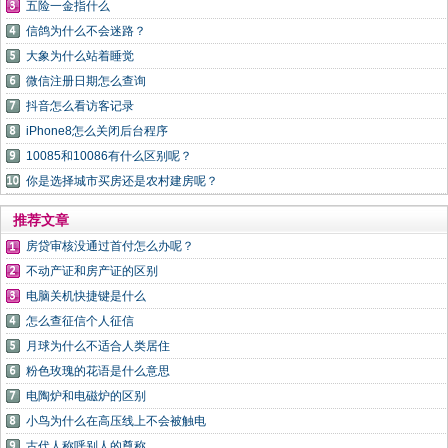
五险一金指什么
信鸽为什么不会迷路？
大象为什么站着睡觉
微信注册日期怎么查询
抖音怎么看访客记录
iPhone8怎么关闭后台程序
10085和10086有什么区别呢？
你是选择城市买房还是农村建房呢？
推荐文章
房贷审核没通过首付怎么办呢？
不动产证和房产证的区别
电脑关机快捷键是什么
怎么查征信个人征信
月球为什么不适合人类居住
粉色玫瑰的花语是什么意思
电陶炉和电磁炉的区别
小鸟为什么在高压线上不会被触电
古代人称呼别人的尊称