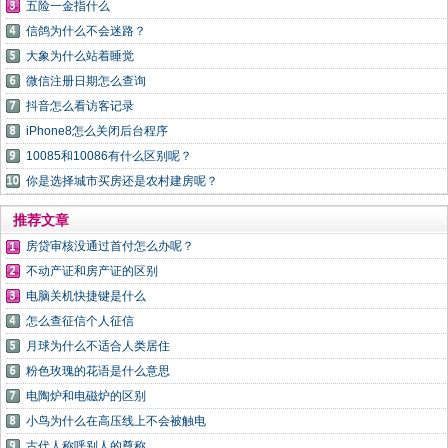
五险一金指什么
信鸽为什么不会迷路？
大象为什么站着睡觉
微信注册日期怎么查询
抖音怎么看访客记录
iPhone8怎么关闭后台程序
10085和10086有什么区别呢？
你是选择城市买房还是农村建房呢？
推荐文章
房贷审核没通过首付怎么办呢？
不动产证和房产证的区别
电脑关机快捷键是什么
怎么查征信个人征信
月球为什么不适合人类居住
粉色玫瑰的花语是什么意思
电陶炉和电磁炉的区别
小鸟为什么在高压线上不会被触电
古代人称呼别人的尊称