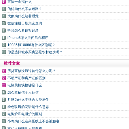
五险一金指什么
信鸽为什么不会迷路？
大象为什么站着睡觉
微信注册日期怎么查询
抖音怎么看访客记录
iPhone8怎么关闭后台程序
10085和10086有什么区别呢？
你是选择城市买房还是农村建房呢？
推荐文章
房贷审核没通过首付怎么办呢？
不动产证和房产证的区别
电脑关机快捷键是什么
怎么查征信个人征信
月球为什么不适合人类居住
粉色玫瑰的花语是什么意思
电陶炉和电磁炉的区别
小鸟为什么在高压线上不会被触电
古代人称呼别人的尊称