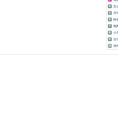
怎
月
粉
电
小
古
诗