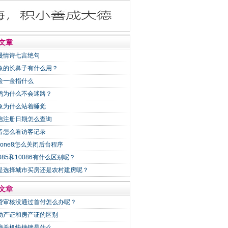
文章
漫情诗七言绝句
象的长鼻子有什么用？
险一金指什么
鸽为什么不会迷路？
象为什么站着睡觉
信注册日期怎么查询
音怎么看访客记录
Phone8怎么关闭后台程序
0085和10086有什么区别呢？
是选择城市买房还是农村建房呢？
文章
贷审核没通过首付怎么办呢？
动产证和房产证的区别
脑关机快捷键是什么