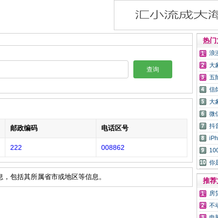
热门
浪
大
查询
五
信
大
微
抖
邮政编码
电话区号
i
222
008862
1
你
信息，包括其所属省市或地区等信息。
推荐
房
不
电