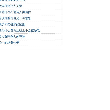
么查征信个人征信
球为什么不适合人类居住
色玫瑰的花语是什么意思
陶炉和电磁炉的区别
鸟为什么在高压线上不会被触电
代人称呼别人的尊称
经中的绝美句子