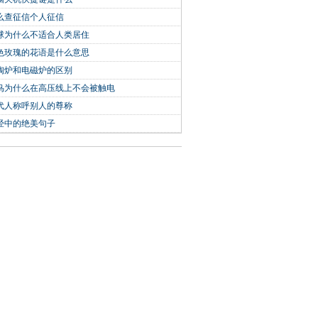
么查征信个人征信
球为什么不适合人类居住
色玫瑰的花语是什么意思
陶炉和电磁炉的区别
鸟为什么在高压线上不会被触电
代人称呼别人的尊称
经中的绝美句子