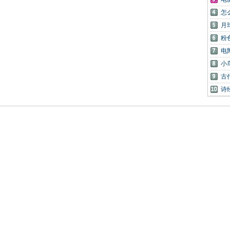
怎
月
粉
电
小
古
诗