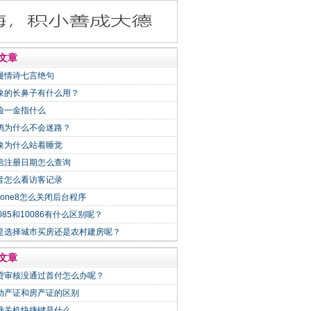
文章
漫情诗七言绝句
象的长鼻子有什么用？
险一金指什么
鸽为什么不会迷路？
象为什么站着睡觉
信注册日期怎么查询
音怎么看访客记录
Phone8怎么关闭后台程序
0085和10086有什么区别呢？
是选择城市买房还是农村建房呢？
文章
贷审核没通过首付怎么办呢？
动产证和房产证的区别
脑关机快捷键是什么