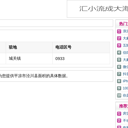
热门
浪
大
五
驻地
电话区号
信
城关镇
0933
大
微
抖
为您提供平凉市泾川县面积的具体数据。
i
1
你
推荐
房
不
电