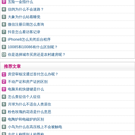
五险一金指什么
信鸽为什么不会迷路？
大象为什么站着睡觉
微信注册日期怎么查询
抖音怎么看访客记录
iPhone8怎么关闭后台程序
10085和10086有什么区别呢？
你是选择城市买房还是农村建房呢？
推荐文章
房贷审核没通过首付怎么办呢？
不动产证和房产证的区别
电脑关机快捷键是什么
怎么查征信个人征信
月球为什么不适合人类居住
粉色玫瑰的花语是什么意思
电陶炉和电磁炉的区别
小鸟为什么在高压线上不会被触电
古代人称呼别人的尊称